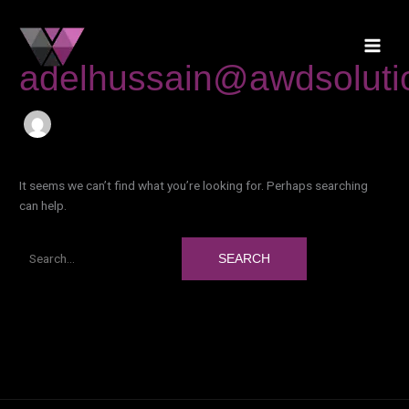
Skip
Search
to
for:
content
adelhussain@awdsolutio
It seems we can’t find what you’re looking for. Perhaps searching
can help.