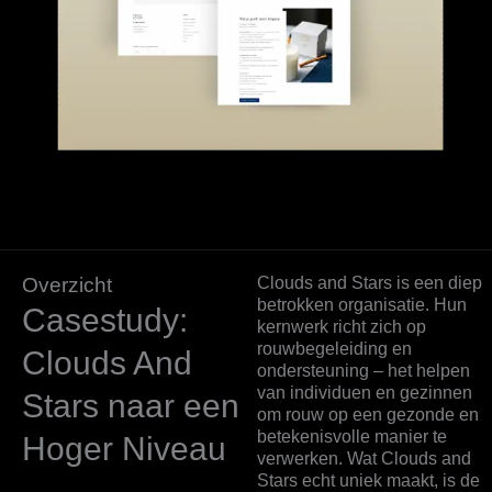
Overzicht
Clouds and Stars is een diep
betrokken organisatie. Hun
Casestudy:
kernwerk richt zich op
rouwbegeleiding en
Clouds And
ondersteuning – het helpen
van individuen en gezinnen
Stars naar een
om rouw op een gezonde en
betekenisvolle manier te
Hoger Niveau
verwerken. Wat Clouds and
Stars echt uniek maakt, is de